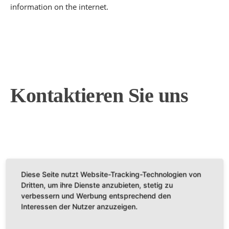
information on the internet.
Kontaktieren
Sie
uns
+49 (0) 8661 98 38 25
+49 (0) 177 2634162
Diese Seite nutzt Website-Tracking-Technologien von
Dritten, um ihre Dienste anzubieten, stetig zu
verbessern und Werbung entsprechend den
beim-bicher@arcor.de
Interessen der Nutzer anzuzeigen.